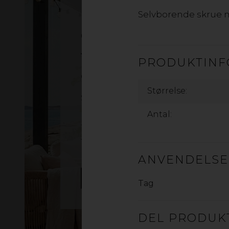
Glasklare tage
Selvborende skrue m
Glastag til pergola og
terrasse – med
PRODUKTINF
glaslook i akryl
Størrelse:
Skab en lys og beskyttet udeplads
med gop Skyroof. Transparente
Antal:
tagplader i slidstærk akryl giver
følelsen af glastag – men med
lavere vægt og højere styrke.
ANVENDELS
LÆS MERE
Tag
DEL PRODUK