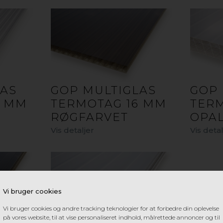
GOP UDETAG KATALOG
LAS
GOP MULTIGLAS
GOP 
6 MM
TERMOTAG 16 MM
TER
RØGFARVET
OPA
Vis detaljer
Vis detal
UTETAG BLA
Vi bruger cookies
Små deta
Vi bruger cookies og andre tracking teknologier for at forbedre din oplevelse
på vores website, til at vise personaliseret indhold, målrettede annoncer og til