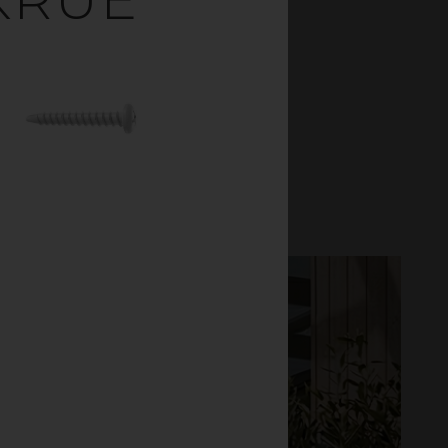
ASSE –
V TIL