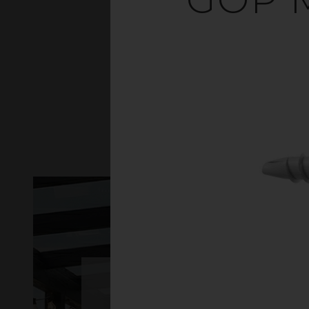
GLASL
ET S
gop Skyroof