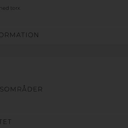
ed torx.
ORMATION
ESOMRÅDER
TET