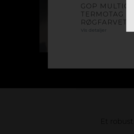
GOP MULTIG
TERMOTAG 3
Mater
RØGFARVET
Polypropy
Vis detaljer
Et robust