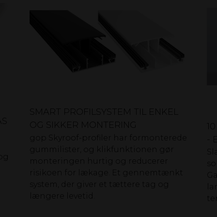
SMART PROFILSYSTEM TIL ENKEL
AS
OG SIKKER MONTERING
1
gop Skyroof-profiler har formonterede
- 
gummilister, og klikfunktionen gør
Sl
 og
monteringen hurtig og reducerer
so
risikoen for lækage. Et gennemtænkt
Ga
system, der giver et tættere tag og
la
længere levetid.
te