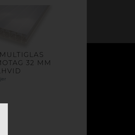
MULTIGLAS
MOTAG 32 MM
LHVID
jer
CK EDITION
ljer. Stor forskel.