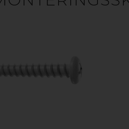
OOK TIL TERR
MART ALTERNATI
GLASTAG